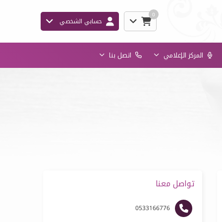
0
حسابي الشخصي
المركز الإعلامي
اتصل بنا
تواصل معنا
0533166776