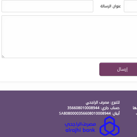
عنوان الرسالة
للتبرع: مصرف الراجحي
ها
حساب جاري: 356608010008944
أيبان: SA8080000356608010008944